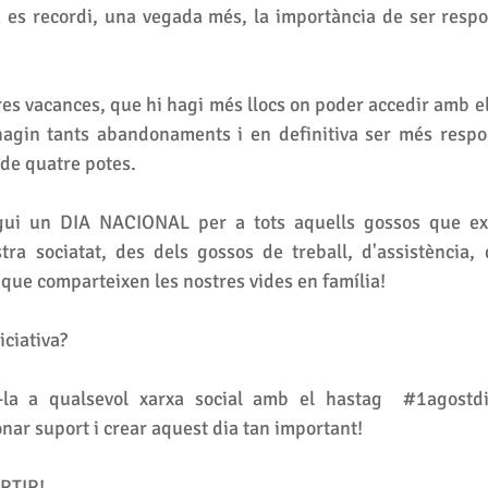
 es recordi, una vegada més, la importància de ser respo
tres vacances, que hi hagi més llocs on poder accedir amb el
hagin tants abandonaments i en definitiva ser més respo
 de quatre potes. 
ui un DIA NACIONAL per a tots aquells gossos que exe
ra sociatat, des dels gossos de treball, d'assistència, 
que comparteixen les nostres vides en família! 
ciativa? 
-la a qualsevol xarxa social amb el hastag  
#1agostdi
onar suport i crear aquest dia tan important!
RTIR!