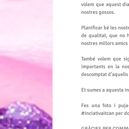
volem que aquest dia
nostres gossos.
Planificar bé les nos
de qualitat, que no 
nostres millors amics
També volem que sig
importants en la nost
descomptat d'aquells 
Et sumes a aquesta ini
Fes una foto i puja
#inciativaitcan
 per d
GRÀCIES PER COMPA