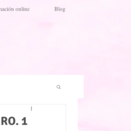
ación online
Blog
RO. 1