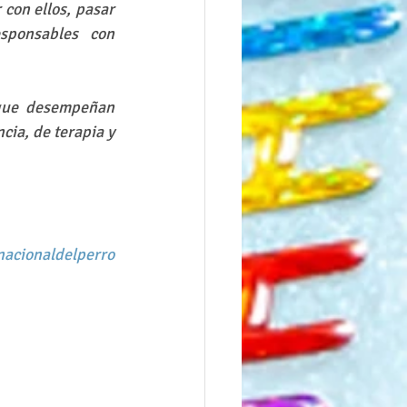
con ellos, pasar 
sponsables  con 
que desempeñan 
ia, de terapia y 
acionaldelperro