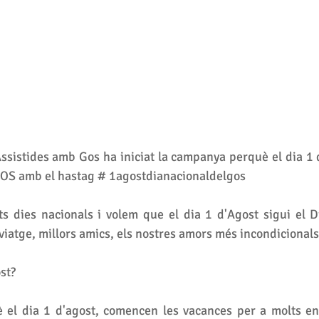
sistides amb Gos ha iniciat la campanya perquè el dia 1 
S amb el hastag # 1agostdianacionaldelgos 
s dies nacionals i volem que el dia 1 d'Agost sigui el Di
iatge, millors amics, els nostres amors més incondicional
st? 
 el dia 1 d'agost, comencen les vacances per a molts en e