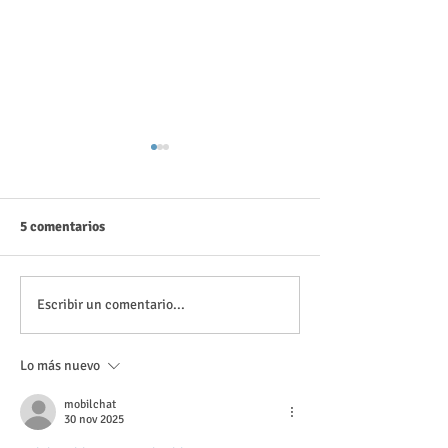
5 comentarios
Material descargable: Nos
Actividad el Mar
Escribir un comentario...
conocemos con....
Descargar
Lo más nuevo
mobilchat
30 nov 2025