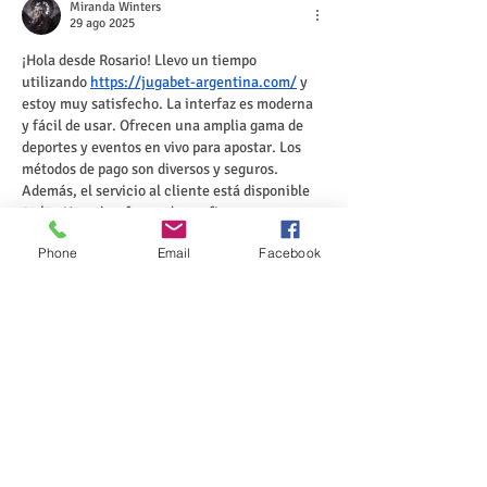
Miranda Winters
29 ago 2025
¡Hola desde Rosario! Llevo un tiempo 
utilizando 
https://jugabet-argentina.com/
 y 
estoy muy satisfecho. La interfaz es moderna 
y fácil de usar. Ofrecen una amplia gama de 
deportes y eventos en vivo para apostar. Los 
métodos de pago son diversos y seguros. 
Además, el servicio al cliente está disponible 
24/7. ¡Una plataforma de confianza para 
jugadores en Argentina!
Phone
Email
Facebook
Me gusta
Reaccionar
Linn Chin
03 abr 2025
Interesante iniciativa para compartir 
materiales temáticos, especialmente en 
fechas tan especiales como Halloween. Es 
genial ver contenido exclusivo para 
comunidades activas. Para quienes buscan 