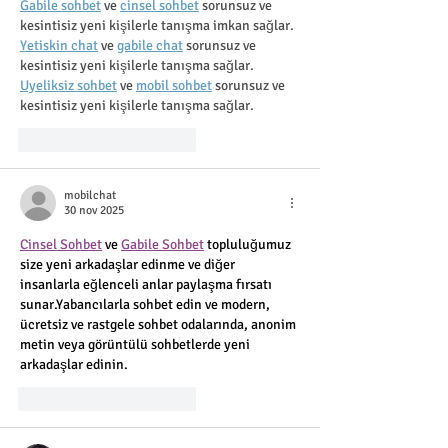
Gabile sohbet
 ve 
cinsel sohbet
 sorunsuz ve 
kesintisiz yeni kişilerle tanışma imkan sağlar.
Yetiskin chat
 ve 
gabile chat
 sorunsuz ve 
kesintisiz yeni kişilerle tanışma sağlar.
Uyeliksiz sohbet
 ve 
mobil sohbet
 sorunsuz ve 
kesintisiz yeni kişilerle tanışma sağlar.
Me gusta
Reaccionar
mobilchat
30 nov 2025
Cinsel Sohbet
 ve 
Gabile Sohbet
 topluluğumuz 
size yeni arkadaşlar edinme ve diğer 
insanlarla eğlenceli anlar paylaşma fırsatı 
sunar.Yabancılarla sohbet edin ve modern, 
ücretsiz ve rastgele sohbet odalarında, anonim 
metin veya görüntülü sohbetlerde yeni 
arkadaşlar edinin.
Me gusta
Reaccionar