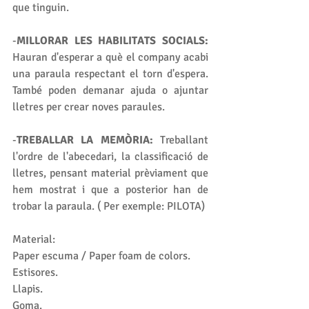
que tinguin.
-
MILLORAR LES HABILITATS SOCIALS:
Hauran d'esperar a què el company acabi 
una paraula respectant el torn d'espera. 
També poden demanar ajuda o ajuntar 
lletres per crear noves paraules.
-
TREBALLAR LA MEMÒRIA:
 Treballant 
l'ordre de l'abecedari, la classificació de 
lletres, pensant material prèviament que 
hem mostrat i que a posterior han de 
trobar la paraula. ( Per exemple: PILOTA)
Material:
Paper escuma / Paper foam de colors.
Estisores.
Llapis.
Goma.