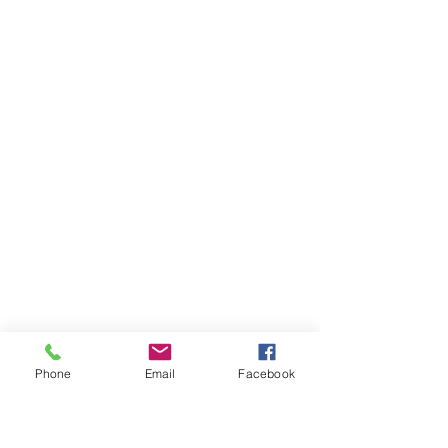
Buscar noms de persona o el propi nom 
Phone
Email
Facebook
de l'usuari. ( Si esta format per varis 
colors que els identifiqui.)
Buscar nombres de persona o el propio 