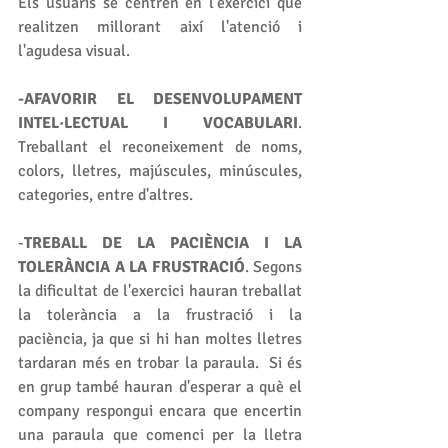
Els usuaris se centren en l'exercici que 
realitzen millorant així l'atenció i 
l'agudesa visual.
-AFAVORIR EL DESENVOLUPAMENT 
INTEL·LECTUAL I VOCABULARI
. 
Treballant el reconeixement de noms, 
colors, lletres, majúscules, minúscules, 
categories, entre d'altres. 
-
TREBALL DE LA PACIÈNCIA I LA 
TOLERÀNCIA A LA FRUSTRACIÓ
. Segons 
la dificultat de l'exercici hauran treballat 
la tolerància a la frustració i la 
paciència, ja que si hi han moltes lletres 
tardaran més en trobar la paraula.  Si és 
en grup també hauran d'esperar a què el 
company respongui encara que encertin 
una paraula que comenci per la lletra 