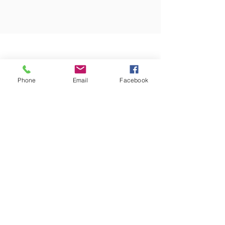
Phone
Email
Facebook
© 2023 by Little Tots Preschool.
Proudly created with
Wix.com
It
Can
Intervencions Assistides amb
Gos
610806388
info@itcan.cat
Barcelona, Maresme